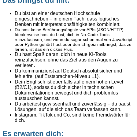
Das bringst du mit:
Du bist an einer deutschen Hochschule
eingeschrieben – in einem Fach, dass logisches
Denken mit Interpretationsfähigkeiten kombiniert.
Du hast keine Berührungsängste vor APIs (JSON/HTTP).
Idealerweise hast du Lust, dich in No-Code-Tools
reinzufuchsen, und wenn du sogar schon mal von JavaScript
oder Python gehört hast oder den Ehrgeiz mitbringst, das zu
lernen, ist das ein dickes Plus.
Du hast Spaß daran, dich in neue KI-Tools
reinzufuchsen, ohne das Ziel aus den Augen zu
verlieren.
Du kommunizierst auf Deutsch absolut sicher und
fehlerfrei (auf Erstsprachen-Niveau L1).
Dein Englisch ist ebenfalls auf einem hohen Level
(B2/C1), sodass du dich sicher in technischen
Dokumentationen bewegst und dich problemlos
austauschen kannst.
Du arbeitest gewissenhaft und zuverlässig – du baust
Lösungen, auf die sich das Team verlassen kann.
Instagram, TikTok und Co. sind keine Fremdwörter für
dich.
Es erwarten dich: